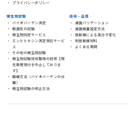
プライバシーポリシー
微生物試験
技術・品質
バイオバーデン測定
滅菌バリデーション
無菌性の試験
滅菌線量設定方法
微生物同定サービス
放射線による高分子変化
エンドトキシン測定受託サービ
耐放射線材料
ス
よくある質問
その他の微生物試験
微生物試験技術取得の研修【現
在新規受付を中止しておりま
す】
画線方法（バイオバーデンの分
離）
微生物試験の申込方法