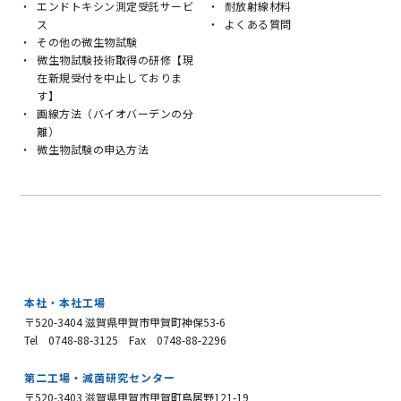
エンドトキシン測定受託サービ
耐放射線材料
ス
よくある質問
その他の微生物試験
微生物試験技術取得の研修【現
在新規受付を中止しておりま
す】
画線方法（バイオバーデンの分
離）
微生物試験の申込方法
本社・本社工場
〒520-3404 滋賀県甲賀市甲賀町神保53-6
Tel 0748-88-3125
Fax 0748-88-2296
第二工場・滅菌研究センター
〒520-3403 滋賀県甲賀市甲賀町鳥居野121-19