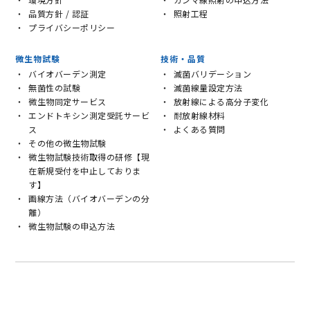
品質方針 / 認証
照射工程
プライバシーポリシー
微生物試験
技術・品質
バイオバーデン測定
滅菌バリデーション
無菌性の試験
滅菌線量設定方法
微生物同定サービス
放射線による高分子変化
エンドトキシン測定受託サービ
耐放射線材料
ス
よくある質問
その他の微生物試験
微生物試験技術取得の研修【現
在新規受付を中止しておりま
す】
画線方法（バイオバーデンの分
離）
微生物試験の申込方法