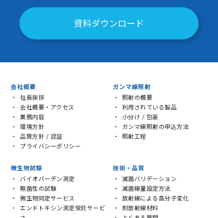
資料ダウンロード
会社概要
ガンマ線照射
社長挨拶
照射の概要
会社概要・アクセス
利用されている製品
業務内容
小分け / 包装
環境方針
ガンマ線照射の申込方法
品質方針 / 認証
照射工程
プライバシーポリシー
微生物試験
技術・品質
バイオバーデン測定
滅菌バリデーション
無菌性の試験
滅菌線量設定方法
微生物同定サービス
放射線による高分子変化
エンドトキシン測定受託サービ
耐放射線材料
ス
よくある質問