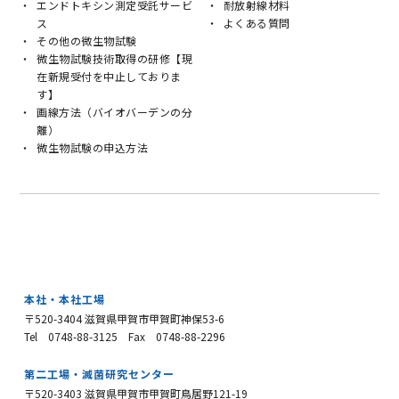
エンドトキシン測定受託サービ
耐放射線材料
ス
よくある質問
その他の微生物試験
微生物試験技術取得の研修【現
在新規受付を中止しておりま
す】
画線方法（バイオバーデンの分
離）
微生物試験の申込方法
本社・本社工場
〒520-3404 滋賀県甲賀市甲賀町神保53-6
Tel 0748-88-3125
Fax 0748-88-2296
第二工場・滅菌研究センター
〒520-3403 滋賀県甲賀市甲賀町鳥居野121-19