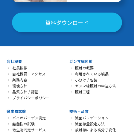
資料ダウンロード
会社概要
ガンマ線照射
社長挨拶
照射の概要
会社概要・アクセス
利用されている製品
業務内容
小分け / 包装
環境方針
ガンマ線照射の申込方法
品質方針 / 認証
照射工程
プライバシーポリシー
微生物試験
技術・品質
バイオバーデン測定
滅菌バリデーション
無菌性の試験
滅菌線量設定方法
微生物同定サービス
放射線による高分子変化