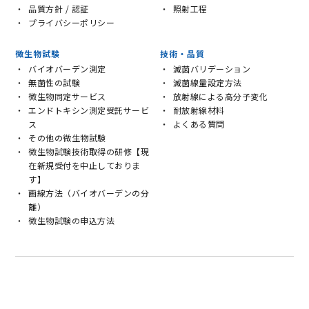
品質方針 / 認証
照射工程
プライバシーポリシー
微生物試験
技術・品質
バイオバーデン測定
滅菌バリデーション
無菌性の試験
滅菌線量設定方法
微生物同定サービス
放射線による高分子変化
エンドトキシン測定受託サービ
耐放射線材料
ス
よくある質問
その他の微生物試験
微生物試験技術取得の研修【現
在新規受付を中止しておりま
す】
画線方法（バイオバーデンの分
離）
微生物試験の申込方法