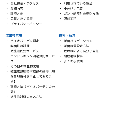
会社概要・アクセス
利用されている製品
業務内容
小分け / 包装
環境方針
ガンマ線照射の申込方法
品質方針 / 認証
照射工程
プライバシーポリシー
微生物試験
技術・品質
バイオバーデン測定
滅菌バリデーション
無菌性の試験
滅菌線量設定方法
微生物同定サービス
放射線による高分子変化
エンドトキシン測定受託サービ
耐放射線材料
ス
よくある質問
その他の微生物試験
微生物試験技術取得の研修【現
在新規受付を中止しておりま
す】
画線方法（バイオバーデンの分
離）
微生物試験の申込方法