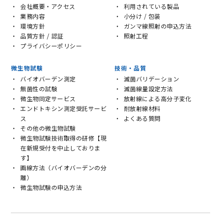
会社概要・アクセス
利用されている製品
業務内容
小分け / 包装
環境方針
ガンマ線照射の申込方法
品質方針 / 認証
照射工程
プライバシーポリシー
微生物試験
技術・品質
バイオバーデン測定
滅菌バリデーション
無菌性の試験
滅菌線量設定方法
微生物同定サービス
放射線による高分子変化
エンドトキシン測定受託サービ
耐放射線材料
ス
よくある質問
その他の微生物試験
微生物試験技術取得の研修【現
在新規受付を中止しておりま
す】
画線方法（バイオバーデンの分
離）
微生物試験の申込方法